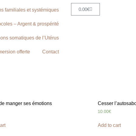
0.00
€
ns familiales et systémiques
ocoles – Argent & prospérité
ions somatiques de l’Utérus
ersion offerte
Contact
de manger ses émotions
Cesser l’autosab
10.00
€
art
Add to cart